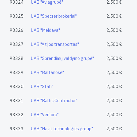
93324
UAB "Aviagrupė"
2,500 €
93325
UAB "Specter brokeriai"
2,500 €
93326
UAB "Meidava"
2,500 €
93327
UAB "Azijos transportas"
2,500 €
93328
UAB "Sprendimų valdymo grupė"
2,500 €
93329
UAB "Baltanosė"
2,500 €
93330
UAB "Stati"
2,500 €
93331
UAB "Baltic Contractor"
2,500 €
93332
UAB "Venlora"
2,500 €
93333
UAB "Navit technologies group"
2,500 €