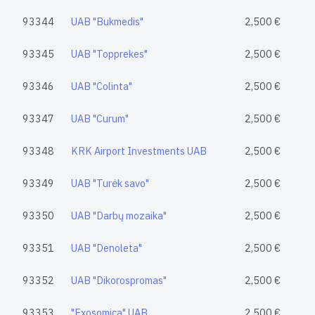
93344
UAB "Bukmedis"
2,500 €
93345
UAB "Topprekes"
2,500 €
93346
UAB "Colinta"
2,500 €
93347
UAB "Curum"
2,500 €
93348
KRK Airport Investments UAB
2,500 €
93349
UAB "Turėk savo"
2,500 €
93350
UAB "Darbų mozaika"
2,500 €
93351
UAB "Denoleta"
2,500 €
93352
UAB "Dikorospromas"
2,500 €
93353
"Exosomica" UAB
2,500 €