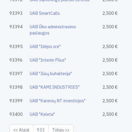
93393
UAB SmartCalls
2,500 €
93394
UAB Ūkio administravimo
2,500 €
paslaugos
93395
UAB "Idėjos ore"
2,500 €
93396
UAB "Interim Plius"
2,500 €
93397
UAB "Jūsų buhalterija"
2,500 €
93398
UAB "KAMI INDUSTRIES"
2,500 €
93399
UAB "Kareivių NT investicijos"
2,500 €
93400
UAB "Keleta"
2,500 €
<< Atgal
933
Toliau >>