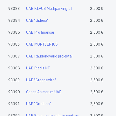
93383
UAB KLAUS Multiparking LT
2,500 €
93384
UAB "Gidena"
2,500 €
93385
UAB Pro finansai
2,500 €
93386
UAB MONTIERIUS
2,500 €
93387
UAB Raudondvario projektai
2,500 €
93388
UAB Riedis NT
2,500 €
93389
UAB "Greensmith"
2,500 €
93390
Canes Animorum UAB
2,500 €
93391
UAB "Grudena"
2,500 €
93392
UAB Sąmoningo judesio centras
2,500 €