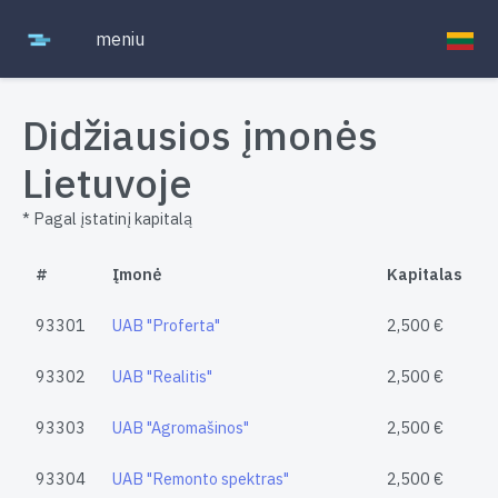
meniu
Didžiausios įmonės
Lietuvoje
* Pagal įstatinį kapitalą
#
Įmonė
Kapitalas
93301
UAB "Proferta"
2,500 €
93302
UAB "Realitis"
2,500 €
93303
UAB "Agromašinos"
2,500 €
93304
UAB "Remonto spektras"
2,500 €