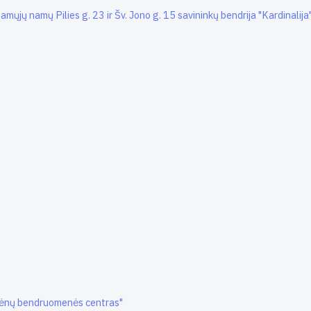
mųjų namų Pilies g. 23 ir Šv. Jono g. 15 savininkų bendrija "Kardinalija
tėnų bendruomenės centras"