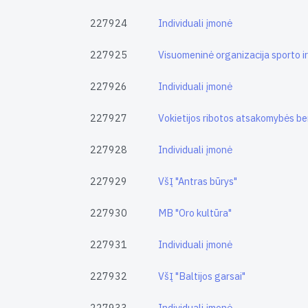
227924
Individuali įmonė
227925
Visuomeninė organizacija sporto i
227926
Individuali įmonė
227927
Vokietijos ribotos atsakomybės 
227928
Individuali įmonė
227929
VšĮ "Antras būrys"
227930
MB "Oro kultūra"
227931
Individuali įmonė
227932
VšĮ "Baltijos garsai"
227933
Individuali įmonė