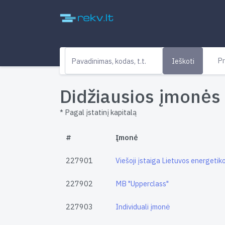
Pr
Ieškoti
Didžiausios įmonės 
* Pagal įstatinį kapitalą
#
Įmonė
227901
Viešoji įstaiga Lietuvos energetik
227902
MB "Upperclass"
227903
Individuali įmonė