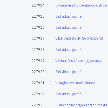
227914
Vilniaus miesto daugiabučių gyvena
227915
Individuali įmonė
227916
Individuali įmonė
227917
VILNIAUS ŠEIPINGO KLUBAS
227918
Individuali įmonė
227919
Vilniaus Visų Šventųjų parapija
227920
Individuali įmonė
227921
Visagino sveikuolių klubas
227922
Individuali įmonė
227923
Visuomeninė organizacija "Rešku