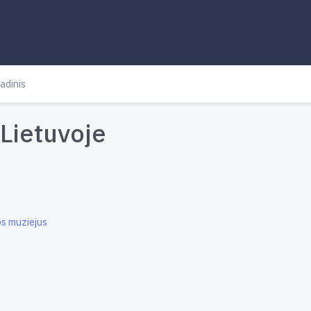
adinis
Lietuvoje
os muziejus