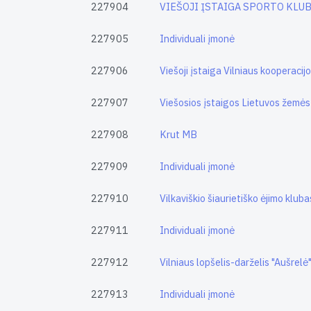
227904
VIEŠOJI ĮSTAIGA SPORTO KLUB
227905
Individuali įmonė
227906
Viešoji įstaiga Vilniaus kooperaci
227907
Viešosios įstaigos Lietuvos žemės
227908
Krut MB
227909
Individuali įmonė
227910
Vilkaviškio šiaurietiško ėjimo kluba
227911
Individuali įmonė
227912
Vilniaus lopšelis-darželis "Aušrelė
227913
Individuali įmonė