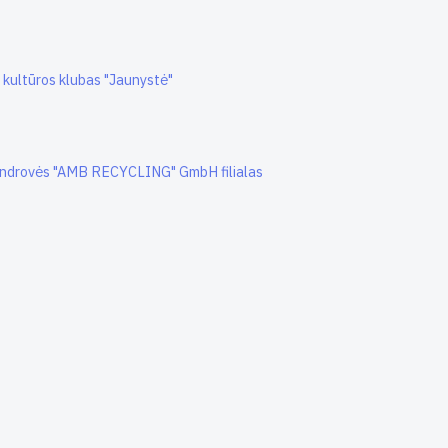
r kultūros klubas "Jaunystė"
bendrovės "AMB RECYCLING" GmbH filialas