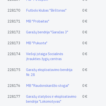
228170
Futbolo klubas "Birštonas"
0 €
228171
MB "Probaitas"
0 €
228172
Garažų bendrija "Garažas 3"
0 €
228173
MB "Pukuota"
0 €
228174
Viešoji įstaiga Socialinės
0 €
įtraukties žygių centras
228175
Garažų eksploatavimo bendrija
0 €
Nr. 28
228176
MB "Raudonskardžio stogai"
0 €
228177
Garažų statybos ir eksploatavimo
0 €
bendrija "Lokomotyvas"