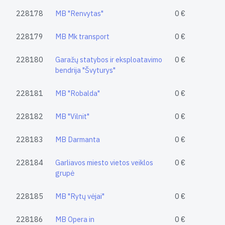
228178
MB "Renvytas"
0 €
228179
MB Mk transport
0 €
228180
Garažų statybos ir eksploatavimo
0 €
bendrija "Švyturys"
228181
MB "Robalda"
0 €
228182
MB "Vilnit"
0 €
228183
MB Darmanta
0 €
228184
Garliavos miesto vietos veiklos
0 €
grupė
228185
MB "Rytų vėjai"
0 €
228186
MB Opera in
0 €