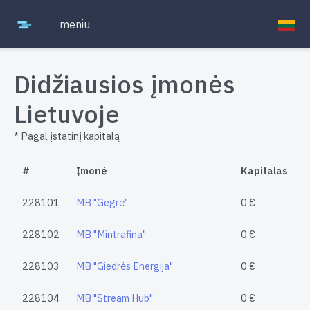
meniu
Didžiausios įmonės
Lietuvoje
* Pagal įstatinį kapitalą
#
Įmonė
Kapitalas
228101
MB "Gegrė"
0 €
228102
MB "Mintrafina"
0 €
228103
MB "Giedrės Energija"
0 €
228104
MB "Stream Hub"
0 €