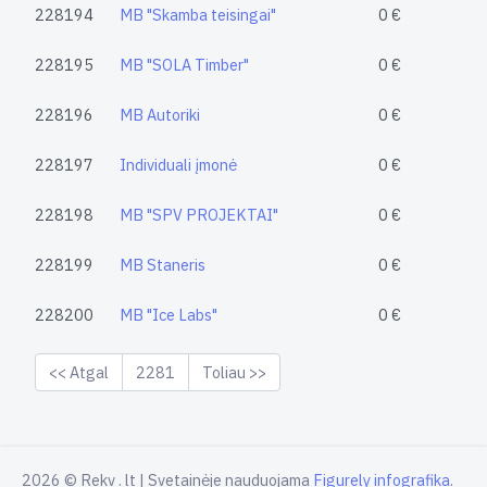
228194
MB "Skamba teisingai"
0 €
228195
MB "SOLA Timber"
0 €
228196
MB Autoriki
0 €
228197
Individuali įmonė
0 €
228198
MB "SPV PROJEKTAI"
0 €
228199
MB Staneris
0 €
228200
MB "Ice Labs"
0 €
<< Atgal
2281
Toliau >>
2026 © Rekv . lt | Svetainėje nauduojama
Figurely infografika
.