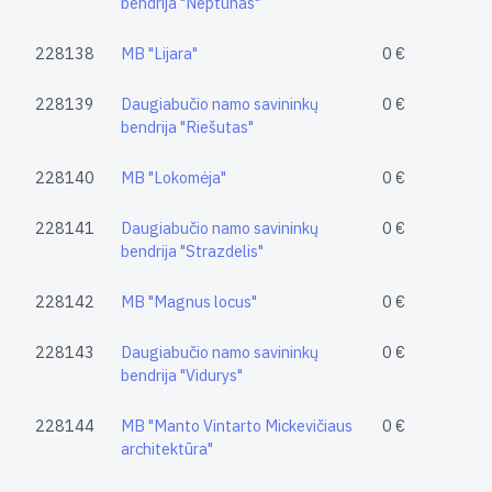
bendrija "Neptūnas"
228138
MB "Lijara"
0 €
228139
Daugiabučio namo savininkų
0 €
bendrija "Riešutas"
228140
MB "Lokomėja"
0 €
228141
Daugiabučio namo savininkų
0 €
bendrija "Strazdelis"
228142
MB "Magnus locus"
0 €
228143
Daugiabučio namo savininkų
0 €
bendrija "Vidurys"
228144
MB "Manto Vintarto Mickevičiaus
0 €
architektūra"