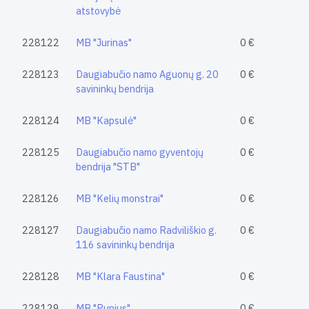
atstovybė
228122
MB "Jurinas"
0 €
228123
Daugiabučio namo Aguonų g. 20
0 €
savininkų bendrija
228124
MB "Kapsulė"
0 €
228125
Daugiabučio namo gyventojų
0 €
bendrija "STB"
228126
MB "Kelių monstrai"
0 €
228127
Daugiabučio namo Radviliškio g.
0 €
116 savininkų bendrija
228128
MB "Klara Faustina"
0 €
228129
MB "Pupius"
0 €