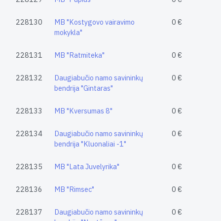
228130
MB "Kostygovo vairavimo
0 €
mokykla"
228131
MB "Ratmiteka"
0 €
228132
Daugiabučio namo savininkų
0 €
bendrija "Gintaras"
228133
MB "Kversumas 8"
0 €
228134
Daugiabučio namo savininkų
0 €
bendrija "Kluonaliai -1"
228135
MB "Lata Juvelyrika"
0 €
228136
MB "Rimsec"
0 €
228137
Daugiabučio namo savininkų
0 €