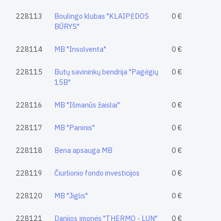
228113
Boulingo klubas "KLAIPĖDOS
0 €
BŪRYS"
228114
MB "Insolventa"
0 €
228115
Butų savininkų bendrija "Pagėgių
0 €
15B"
228116
MB "Išmanūs žaislai"
0 €
228117
MB "Paninis"
0 €
228118
Bena apsauga MB
0 €
228119
Čiurlionio fondo investicijos
0 €
228120
MB "Jiglis"
0 €
228121
Danijos įmonės "THERMO - LUN"
0 €