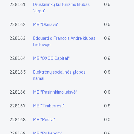
228161
Druskininkų kultūrizmo klubas
0 €
"Jėga"
228162
MB "Okinava"
0 €
228163
Edouard o Francois Andre klubas
0 €
Lietuvoje
228164
MB "OXOO Capital"
0 €
228165
Elektrėnų socialinės globos
0 €
namai
228166
MB "Pasirinkimo laisvė"
0 €
228167
MB "Timberrest"
0 €
228168
MB "Pesta"
0 €
228169
MB "Po liepom"
0 €