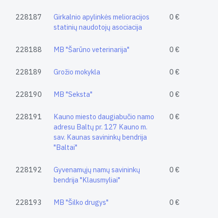
228187
Girkalnio apylinkės melioracijos
0 €
statinių naudotojų asociacija
228188
MB "Šarūno veterinarija"
0 €
228189
Grožio mokykla
0 €
228190
MB "Seksta"
0 €
228191
Kauno miesto daugiabučio namo
0 €
adresu Baltų pr. 127 Kauno m.
sav. Kaunas savininkų bendrija
"Baltai"
228192
Gyvenamųjų namų savininkų
0 €
bendrija "Klausmyliai"
228193
MB "Šilko drugys"
0 €