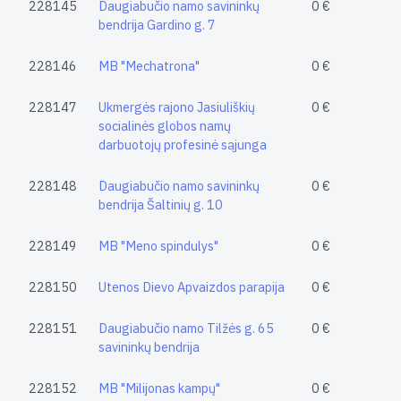
228145
Daugiabučio namo savininkų
0 €
bendrija Gardino g. 7
228146
MB "Mechatrona"
0 €
228147
Ukmergės rajono Jasiuliškių
0 €
socialinės globos namų
darbuotojų profesinė sąjunga
228148
Daugiabučio namo savininkų
0 €
bendrija Šaltinių g. 10
228149
MB "Meno spindulys"
0 €
228150
Utenos Dievo Apvaizdos parapija
0 €
228151
Daugiabučio namo Tilžės g. 65
0 €
savininkų bendrija
228152
MB "Milijonas kampų"
0 €