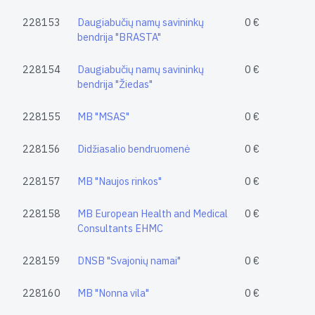
228153
Daugiabučių namų savininkų
0 €
bendrija "BRASTA"
228154
Daugiabučių namų savininkų
0 €
bendrija "Žiedas"
228155
MB "MSAS"
0 €
228156
Didžiasalio bendruomenė
0 €
228157
MB "Naujos rinkos"
0 €
228158
MB European Health and Medical
0 €
Consultants EHMC
228159
DNSB "Svajonių namai"
0 €
228160
MB "Nonna vila"
0 €