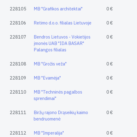
228105
MB "Grafikos architektai"
0 €
228106
Retimo d.o.o. filialas Lietuvoje
0 €
228107
Bendros Lietuvos - Vokietijos
0 €
įmonės UAB "IDA BASAR"
Palangos filialas
228108
MB "Grožis veža"
0 €
228109
MB "Evamėja"
0 €
228110
MB "Techninės pagalbos
0 €
sprendimai"
228111
Biržų rajono Drąseikių kaimo
0 €
bendruomenė
228112
MB "Imperalija"
0 €