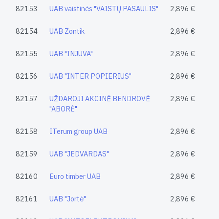
82153
UAB vaistinės "VAISTŲ PASAULIS"
2,896 €
82154
UAB Zontik
2,896 €
82155
UAB "INJUVA"
2,896 €
82156
UAB "INTER POPIERIUS"
2,896 €
82157
UŽDAROJI AKCINĖ BENDROVĖ
2,896 €
"ABORĖ"
82158
ITerum group UAB
2,896 €
82159
UAB "JEDVARDAS"
2,896 €
82160
Euro timber UAB
2,896 €
82161
UAB "Jortė"
2,896 €