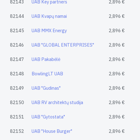
82143
UAB Key partners
2,896 €
82144
UAB Kvapų namai
2,896 €
82145
UAB MMX Energy
2,896 €
82146
UAB "GLOBAL ENTERPRISES"
2,896 €
82147
UAB Pakabėlė
2,896 €
82148
BowlingLT UAB
2,896 €
82149
UAB "Gudinas"
2,896 €
82150
UAB RV architektų studija
2,896 €
82151
UAB "Gytostata"
2,896 €
82152
UAB "House Burger"
2,896 €