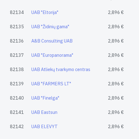
82134
UAB "Eltorija"
2,896 €
82135
UAB "Židinių gama"
2,896 €
82136
A&B Consulting UAB
2,896 €
82137
UAB "Europanorama"
2,896 €
82138
UAB Atliekų tvarkymo centras
2,896 €
82139
UAB "FARMERS LT"
2,896 €
82140
UAB "Finelga"
2,896 €
82141
UAB Eastsun
2,896 €
82142
UAB ELEVYT
2,896 €