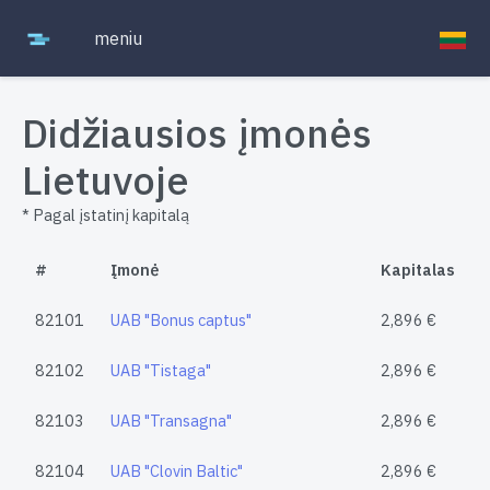
meniu
Didžiausios įmonės
Lietuvoje
* Pagal įstatinį kapitalą
#
Įmonė
Kapitalas
82101
UAB "Bonus captus"
2,896 €
82102
UAB "Tistaga"
2,896 €
82103
UAB "Transagna"
2,896 €
82104
UAB "Clovin Baltic"
2,896 €