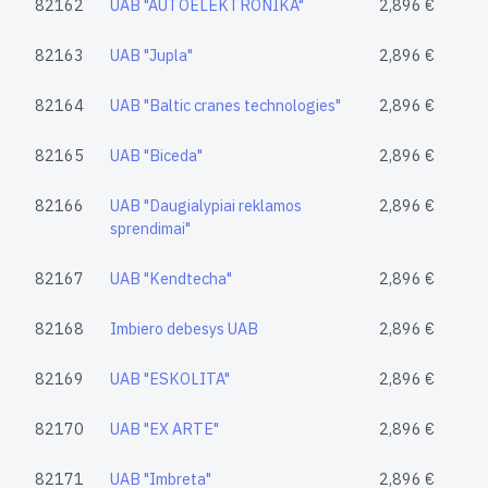
82162
UAB "AUTOELEKTRONIKA"
2,896 €
82163
UAB "Jupla"
2,896 €
82164
UAB "Baltic cranes technologies"
2,896 €
82165
UAB "Biceda"
2,896 €
82166
UAB "Daugialypiai reklamos
2,896 €
sprendimai"
82167
UAB "Kendtecha"
2,896 €
82168
Imbiero debesys UAB
2,896 €
82169
UAB "ESKOLITA"
2,896 €
82170
UAB "EX ARTE"
2,896 €
82171
UAB "Imbreta"
2,896 €