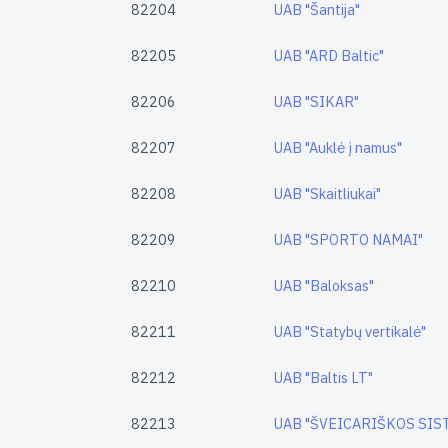
82204
UAB "Šantija"
82205
UAB "ARD Baltic"
82206
UAB "SIKAR"
82207
UAB "Auklė į namus"
82208
UAB "Skaitliukai"
82209
UAB "SPORTO NAMAI"
82210
UAB "Baloksas"
82211
UAB "Statybų vertikalė"
82212
UAB "Baltis LT"
82213
UAB "ŠVEICARIŠKOS SIS