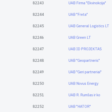
82243
UAB Firma "Ekvinokcija"
82244
UAB "Freta"
82245
UAB General Logistics LT
82246
UAB Green LT
82247
UAB ID PROJEKTAS
82248
UAB "Geopartneris"
82249
UAB "Geri partneriai"
82250
UAB Novus Energy
82251
UAB R. Rumšas ir ko
82252
UAB "HATOR"