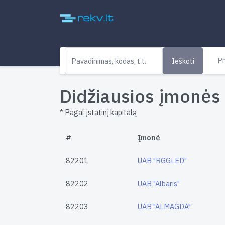
Pr
Ieškoti
Didžiausios įmonės 
* Pagal įstatinį kapitalą
#
Įmonė
82201
UAB "RGGLED"
82202
UAB "Albaris"
82203
UAB "ALMAGDA"