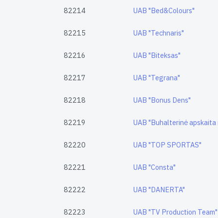
82214
UAB "Bed&Colours"
82215
UAB "Technaris"
82216
UAB "Biteksas"
82217
UAB "Tegrana"
82218
UAB "Bonus Dens"
82219
UAB "Buhalterinė apskaita i
82220
UAB "TOP SPORTAS"
82221
UAB "Consta"
82222
UAB "DANERTA"
82223
UAB "TV Production Team"