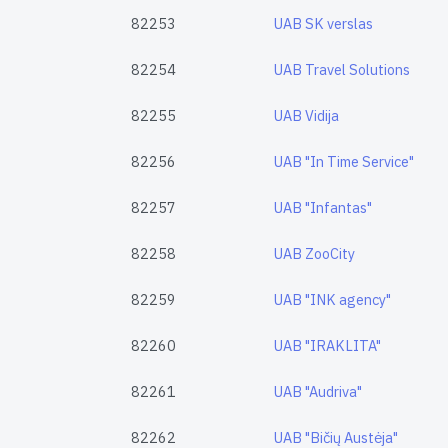
82253
UAB SK verslas
82254
UAB Travel Solutions
82255
UAB Vidija
82256
UAB "In Time Service"
82257
UAB "Infantas"
82258
UAB ZooCity
82259
UAB "INK agency"
82260
UAB "IRAKLITA"
82261
UAB "Audriva"
82262
UAB "Bičių Austėja"