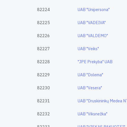
82224
UAB "Unipersona"
82225
UAB "VADEIVA"
82226
UAB "VALDEMO"
82227
UAB "Veiks"
82228
"JPE Prekyba" UAB
82229
UAB "Dolema"
82230
UAB "Vesera"
82231
UAB "Druskininkų Medea N
82232
UAB "Viksnežka"
82233
UAB "VISKAS PAKUOTEI"