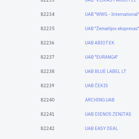
82234
UAB "WWG - International
82235
UAB "Žemaitijos ekspresas
82236
UAB ABIOTEK
82237
UAB "EURANGA"
82238
UAB BLUE LABEL LT
82239
UAB ČEKIS
82240
ARCHING UAB
82241
UAB DIENOS ZENITAS
82242
UAB EASY DEAL