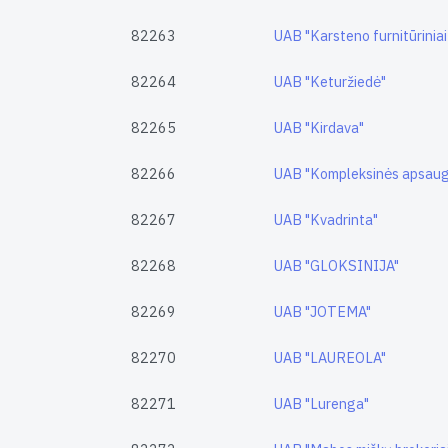
82263
UAB "Karsteno furnitūriniai
82264
UAB "Keturžiedė"
82265
UAB "Kirdava"
82266
UAB "Kompleksinės apsaug
82267
UAB "Kvadrinta"
82268
UAB "GLOKSINIJA"
82269
UAB "JOTEMA"
82270
UAB "LAUREOLA"
82271
UAB "Lurenga"